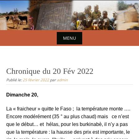
S
k
i
p
t
MENU
o
S
c
o
k
n
i
Chronique du 20 Fév 2022
t
p
Publié le:
25 février 2022
par
admin
e
t
n
o
Dimanche 20,
t
c
La « fraicheur » quitte le Faso ; la température monte ….
o
Encore modérément (35 ° au plus chaud) mais ce n’est
n
que le début… et hélas, pour les burkinabè, il n’y a pas
t
que la température : la hausse des prix est importante, le
e