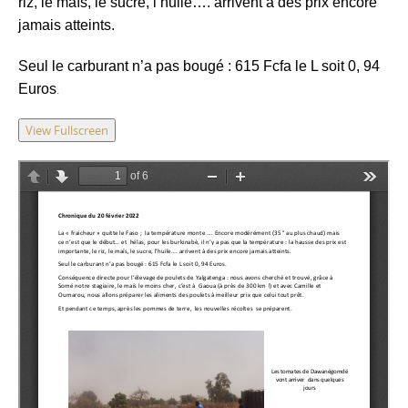
riz, le maïs, le sucre, l’huile…. arrivent à des prix encore
n
jamais atteints.
t
Seul le carburant n’a pas bougé : 615 Fcfa le L soit 0, 94
Euros
.
View Fullscreen